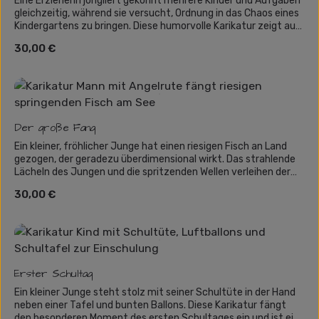
Eine Erzieherin jongliert gekonnt mehrere Kinder und Aufgaben
gleichzeitig, während sie versucht, Ordnung in das Chaos eines
Kindergartens zu bringen. Diese humorvolle Karikatur zeigt auf
witzige Weise den Alltag einer Erzieherin und ist das perfekte
Regulärer Preis:
30,00 €
Geschenk für all jene, die im pädagogischen Bereich arbeiten
oder einfach eine lustige Szene aus dem Alltag sehen
möchten.
Der große Fang
Ein kleiner, fröhlicher Junge hat einen riesigen Fisch an Land
gezogen, der geradezu überdimensional wirkt. Das strahlende
Lächeln des Jungen und die spritzenden Wellen verleihen der
Szene eine humorvolle Dynamik. Eine perfekte Karikatur für
Regulärer Preis:
30,00 €
junge Angler oder als lustiges Geschenk für Kinder, die das
Fischen lieben!
Erster Schultag
Ein kleiner Junge steht stolz mit seiner Schultüte in der Hand
neben einer Tafel und bunten Ballons. Diese Karikatur fängt
den besonderen Moment des ersten Schultages ein und ist ein