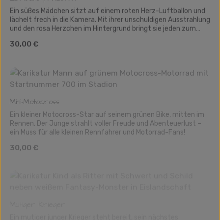
Ein süßes Mädchen sitzt auf einem roten Herz-Luftballon und
lächelt frech in die Kamera. Mit ihrer unschuldigen Ausstrahlung
und den rosa Herzchen im Hintergrund bringt sie jeden zum
Schmunzeln. Diese Karikatur ist eine niedliche Geschenkidee
Regulärer Preis:
30,00 €
für die Kleinen und alle, die sich an kindlicher Freude erfreuen.
Mini-Motocross
Ein kleiner Motocross-Star auf seinem grünen Bike, mitten im
Rennen. Der Junge strahlt voller Freude und Abenteuerlust –
ein Muss für alle kleinen Rennfahrer und Motorrad-Fans!
Regulärer Preis:
30,00 €
Mutiger Krieger
Ein mutiger junger Krieger steht bereit, sein nächstes
Abenteuer zu erleben. An seiner Seite eine freundliche Kreatur,