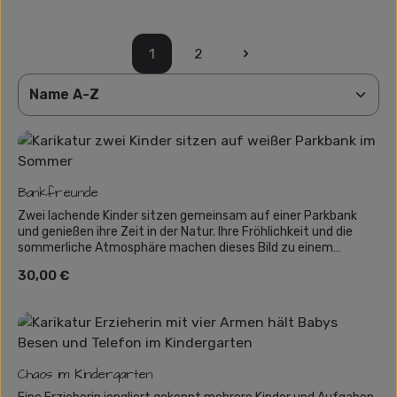
1
2
Seite
Seite
Bankfreunde
Zwei lachende Kinder sitzen gemeinsam auf einer Parkbank
und genießen ihre Zeit in der Natur. Ihre Fröhlichkeit und die
sommerliche Atmosphäre machen dieses Bild zu einem
perfekten Geschenk für Freunde oder Geschwister.
Regulärer Preis:
30,00 €
Chaos im Kindergarten