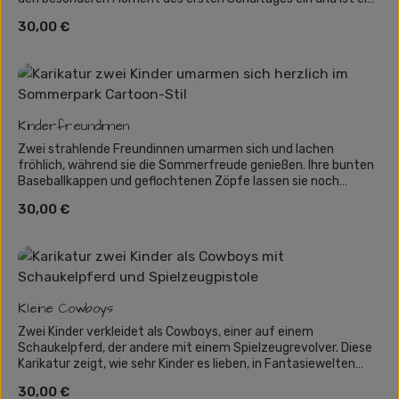
tolles Geschenk für Familien, die diesen wichtigen Tag auf
Regulärer Preis:
30,00 €
humorvolle Weise festhalten möchten.
Kinderfreundinnen
Zwei strahlende Freundinnen umarmen sich und lachen
fröhlich, während sie die Sommerfreude genießen. Ihre bunten
Baseballkappen und geflochtenen Zöpfe lassen sie noch
frecher aussehen – die perfekte Szene für unbeschwerten
Regulärer Preis:
30,00 €
Spaß in der Kindheit!
Kleine Cowboys
Zwei Kinder verkleidet als Cowboys, einer auf einem
Schaukelpferd, der andere mit einem Spielzeugrevolver. Diese
Karikatur zeigt, wie sehr Kinder es lieben, in Fantasiewelten
einzutauchen. Perfekt für Eltern, die den spielerischen Geist
Regulärer Preis:
30,00 €
ihrer Kleinen in einem einzigartigen Kunstwerk festhalten