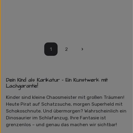
Traktorfahrt zum Geburtstag
Ein fröhlicher Mann zieht einen Jungen auf einem kleinen
Traktor, während bunte Ballons die fröhliche Atmosphäre
betonen. Die 60er Jahre sind ein Grund zu feiern, und diese
Karikatur bringt genau die richtige Stimmung mit! Ein toller
Regulärer Preis:
30,00 €
Spaß für Geburtstagsfeiern mit einer liebevollen familiären
Note.
1
2
Seite
Seite
Dein Kind als Karikatur – Ein Kunstwerk mit
Lachgarantie!
Kinder sind kleine Chaosmeister mit großen Träumen!
Heute Pirat auf Schatzsuche, morgen Superheld mit
Schokoschnute. Und übermorgen? Wahrscheinlich ein
Dinosaurier im Schlafanzug. Ihre Fantasie ist
grenzenlos – und genau das machen wir sichtbar!