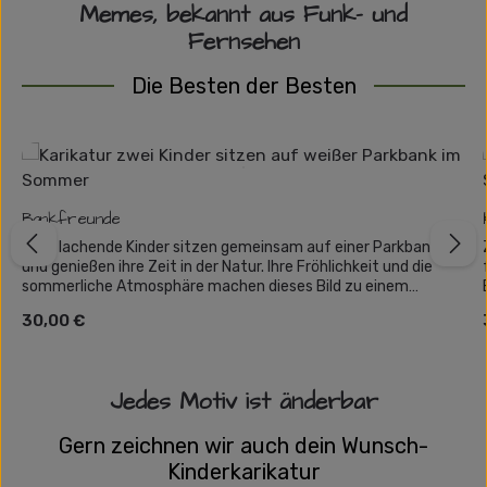
Memes, bekannt aus Funk- und
Fernsehen
Die Besten der Besten
Produktgalerie überspringen
Bankfreunde
Zwei lachende Kinder sitzen gemeinsam auf einer Parkbank
und genießen ihre Zeit in der Natur. Ihre Fröhlichkeit und die
sommerliche Atmosphäre machen dieses Bild zu einem
perfekten Geschenk für Freunde oder Geschwister.
Regulärer Preis:
30,00 €
Jedes Motiv ist änderbar
Gern zeichnen wir auch dein Wunsch-
Kinderkarikatur