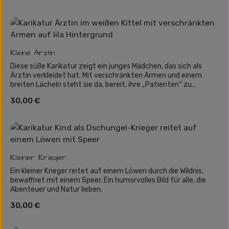
möchten. Diese Karikatur bringt Freude und Spaß in jedes
Kinderzimmer!
Kleine Ärztin
Diese süße Karikatur zeigt ein junges Mädchen, das sich als
Ärztin verkleidet hat. Mit verschränkten Armen und einem
breiten Lächeln steht sie da, bereit, ihre „Patienten“ zu
behandeln. Die Szenerie ist farbenfroh und verspielt, und der
Regulärer Preis:
30,00 €
Hintergrund aus lila Punkten verleiht dem Bild eine kindliche
Leichtigkeit. Eine perfekte Karikatur für alle, die davon
träumen, Arzt oder Ärztin zu werden, oder für Eltern, die die
Berufswünsche ihrer Kinder auf humorvolle Weise verewigen
wollen.
Kleiner Krieger
Ein kleiner Krieger reitet auf einem Löwen durch die Wildnis,
bewaffnet mit einem Speer. Ein humorvolles Bild für alle, die
Abenteuer und Natur lieben.
Regulärer Preis:
30,00 €