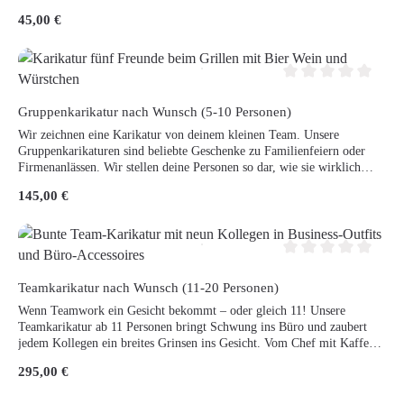
haben möchtest.
Regulärer Preis:
45,00 €
Durchschnittliche Be
Gruppenkarikatur nach Wunsch (5-10 Personen)
Wir zeichnen eine Karikatur von deinem kleinen Team. Unsere
Gruppenkarikaturen sind beliebte Geschenke zu Familienfeiern oder
Firmenanlässen. Wir stellen deine Personen so dar, wie sie wirklich
sind.
Regulärer Preis:
145,00 €
Durchschnittliche Be
Teamkarikatur nach Wunsch (11-20 Personen)
Wenn Teamwork ein Gesicht bekommt – oder gleich 11! Unsere
Teamkarikatur ab 11 Personen bringt Schwung ins Büro und zaubert
jedem Kollegen ein breites Grinsen ins Gesicht. Vom Chef mit Kaffee-
Pokal bis zur Azubine im Papierstapel – hier wird jeder mit einem
Regulärer Preis:
295,00 €
Augenzwinkern verewigt. Perfekt als Geschenk, Abschied oder einfach,
um zu zeigen: Wir sind (ein bisschen) verrückt – aber zusammen