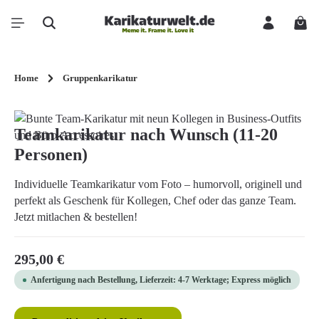
Zum Hauptinhalt springen
Ware
Home
Gruppenkarikatur
Bildergalerie überspringen
Teamkarikatur nach Wunsch (11-20
Personen)
Individuelle Teamkarikatur vom Foto – humorvoll, originell und
perfekt als Geschenk für Kollegen, Chef oder das ganze Team.
Jetzt mitlachen & bestellen!
Regulärer Preis:
295,00 €
Anfertigung nach Bestellung, Lieferzeit: 4-7 Werktage; Express möglich