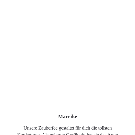
Mareike
Unsere Zauberfee gestaltet für dich die tollsten
Karikaturen. Als gelernte Grafikerin hat sie das Auge