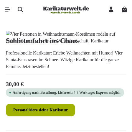
Zum Hauptinhalt springen
Ware
Bildergalerie überspringen
Schlittenfahrt ins Chaos
Professionelle Karikatur: Erlebe Weihnachten mit Humor! Vier
Santa-Fans rasen im Schnee. Witzige Karikatur für die ganze
Familie. Jetzt bestellen!
Regulärer Preis:
30,00 €
Anfertigung nach Bestellung, Lieferzeit: 4-7 Werktage; Express möglich
Personalisiere deine Karikatur