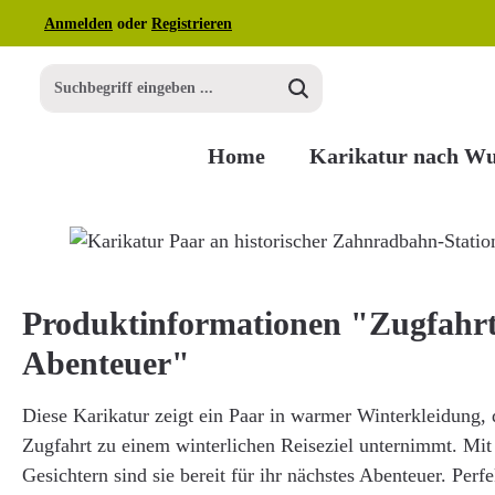
Anmelden
oder
Registrieren
m Hauptinhalt springen
Zur Suche springen
Zur Hauptnavigation springen
Home
Karikatur nach W
Bildergalerie überspringen
Produktinformationen "Zugfahrt
Abenteuer"
Diese Karikatur zeigt ein Paar in warmer Winterkleidung,
Zugfahrt zu einem winterlichen Reiseziel unternimmt. Mi
Gesichtern sind sie bereit für ihr nächstes Abenteuer. Perfe