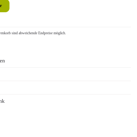
r
nkorb sind abweichende Endpreise möglich.
ren
nk