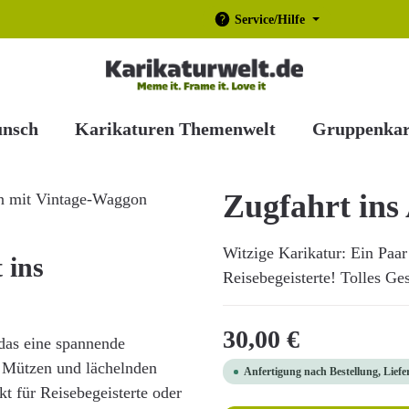
Service/Hilfe
unsch
Karikaturen Themenwelt
Gruppenkar
Zugfahrt ins
Witzige Karikatur: Ein Paar
 ins
Reisebegeisterte! Tolles Ges
Regulärer Preis:
30,00 €
 das eine spannende
t Mützen und lächelnden
Anfertigung nach Bestellung, Liefe
kt für Reisebegeisterte oder