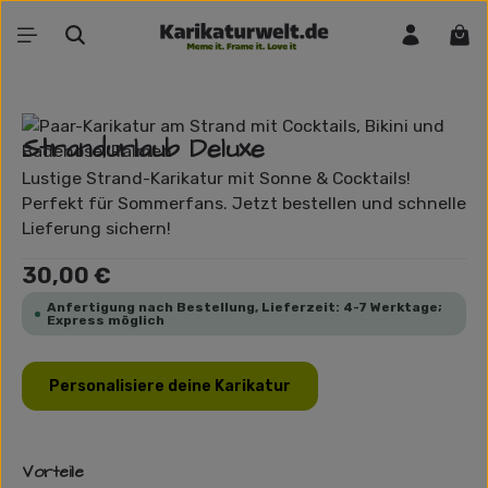
Zum Hauptinhalt springen
War
Bildergalerie überspringen
Strandurlaub Deluxe
Lustige Strand-Karikatur mit Sonne & Cocktails!
Perfekt für Sommerfans. Jetzt bestellen und schnelle
Lieferung sichern!
Regulärer Preis:
30,00 €
Anfertigung nach Bestellung, Lieferzeit: 4-7 Werktage;
Express möglich
Personalisiere deine Karikatur
Vorteile