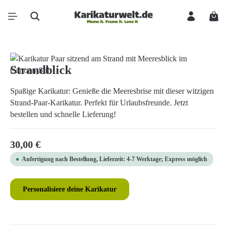
Zum Hauptinhalt springen
Ware
Bildergalerie überspringen
Strandblick
Spaßige Karikatur: Genieße die Meeresbrise mit dieser witzigen
Strand-Paar-Karikatur. Perfekt für Urlaubsfreunde. Jetzt
bestellen und schnelle Lieferung!
Regulärer Preis:
30,00 €
Anfertigung nach Bestellung, Lieferzeit: 4-7 Werktage; Express möglich
Personalisiere deine Karikatur