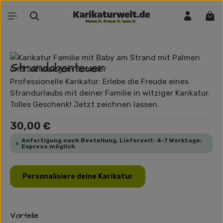
Zum Hauptinhalt springen
War
Bildergalerie überspringen
Strandabenteuer
Professionelle Karikatur: Erlebe die Freude eines
Strandurlaubs mit deiner Familie in witziger Karikatur.
Tolles Geschenk! Jetzt zeichnen lassen.
Regulärer Preis:
30,00 €
Anfertigung nach Bestellung, Lieferzeit: 4-7 Werktage;
Express möglich
Personalisiere deine Karikatur
Vorteile