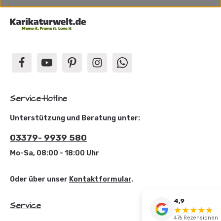
Service-Hotline
Unterstützung und Beratung unter:
03379- 9939 580
Mo-Sa, 08:00 - 18:00 Uhr
Oder über unser
Kontaktformular
.
4,9
Service
★
★
★
★
☆
★
476 Rezensionen