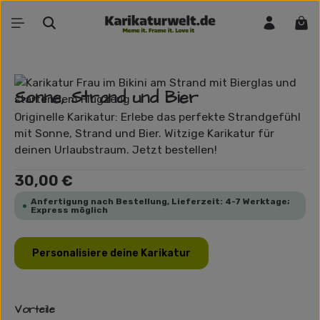
Zum Hauptinhalt springen
War
Bildergalerie überspringen
Sonne, Strand und Bier
Originelle Karikatur: Erlebe das perfekte Strandgefühl
mit Sonne, Strand und Bier. Witzige Karikatur für
deinen Urlaubstraum. Jetzt bestellen!
Regulärer Preis:
30,00 €
Anfertigung nach Bestellung, Lieferzeit: 4-7 Werktage;
Express möglich
Personalisiere deine Karikatur
Vorteile