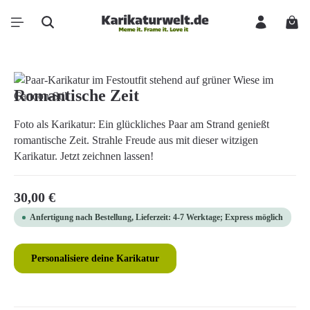
Zum Hauptinhalt springen
Ware
Bildergalerie überspringen
Romantische Zeit
Foto als Karikatur: Ein glückliches Paar am Strand genießt
romantische Zeit. Strahle Freude aus mit dieser witzigen
Karikatur. Jetzt zeichnen lassen!
Regulärer Preis:
30,00 €
Anfertigung nach Bestellung, Lieferzeit: 4-7 Werktage; Express möglich
Personalisiere deine Karikatur