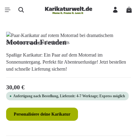
Zum Hauptinhalt springen
Ware
Bildergalerie überspringen
Motorrad-Freuden
Spaßige Karikatur: Ein Paar auf dem Motorrad im
Sonnenuntergang. Perfekt für Abenteuerlustige! Jetzt bestellen
und schnelle Lieferung sichern!
Regulärer Preis:
30,00 €
Anfertigung nach Bestellung, Lieferzeit: 4-7 Werktage; Express möglich
Personalisiere deine Karikatur