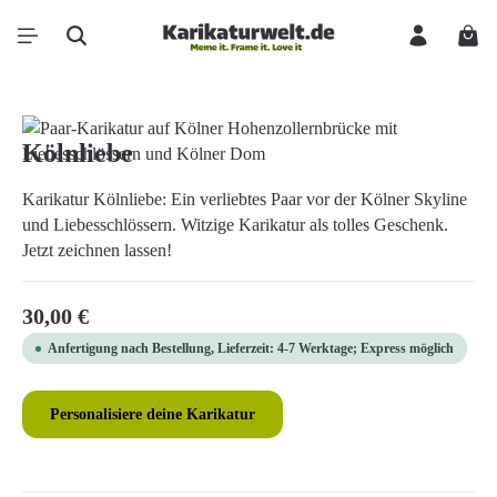
Zum Hauptinhalt springen
Ware
Bildergalerie überspringen
Kölnliebe
Karikatur Kölnliebe: Ein verliebtes Paar vor der Kölner Skyline
und Liebesschlössern. Witzige Karikatur als tolles Geschenk.
Jetzt zeichnen lassen!
Regulärer Preis:
30,00 €
Anfertigung nach Bestellung, Lieferzeit: 4-7 Werktage; Express möglich
Personalisiere deine Karikatur