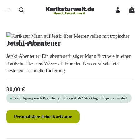
Zum Hauptinhalt springen
Ware
Bildergalerie überspringen
Jetski-Abenteuer
Jetski-Abenteuer: Ein abenteuerlustiger Mann flitzt wie in einer
Karikatur über das Wasser. Erlebe den Nervenkitzel! Jetzt
bestellen – schnelle Lieferung!
Regulärer Preis:
30,00 €
Anfertigung nach Bestellung, Lieferzeit: 4-7 Werktage; Express möglich
Personalisiere deine Karikatur