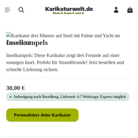
Zum Hauptinhalt springen
Ware
Bildergalerie überspringen
Inselkumpels
Inselkumpels: Diese Karikatur zeigt drei Freunde auf einer
sonnigen Insel. Perfekt für Strandfreunde! Jetzt bestellen und
schnelle Lieferung sichern.
Regulärer Preis:
30,00 €
Anfertigung nach Bestellung, Lieferzeit: 4-7 Werktage; Express möglich
Personalisiere deine Karikatur