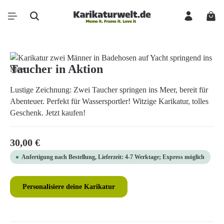
Zum Hauptinhalt springen
Ware
Bildergalerie überspringen
Taucher in Aktion
Lustige Zeichnung: Zwei Taucher springen ins Meer, bereit für
Abenteuer. Perfekt für Wassersportler! Witzige Karikatur, tolles
Geschenk. Jetzt kaufen!
Regulärer Preis:
30,00 €
Anfertigung nach Bestellung, Lieferzeit: 4-7 Werktage; Express möglich
Personalisiere deine Karikatur