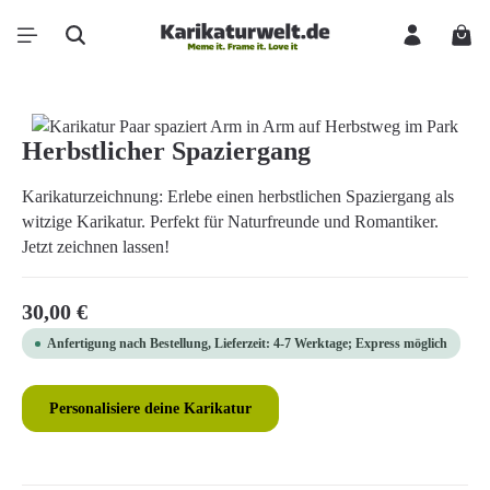
Zum Hauptinhalt springen
Ware
Bildergalerie überspringen
Herbstlicher Spaziergang
Karikaturzeichnung: Erlebe einen herbstlichen Spaziergang als
witzige Karikatur. Perfekt für Naturfreunde und Romantiker.
Jetzt zeichnen lassen!
Regulärer Preis:
30,00 €
Anfertigung nach Bestellung, Lieferzeit: 4-7 Werktage; Express möglich
Personalisiere deine Karikatur