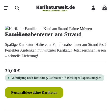
Zum Hauptinhalt springen
Ware
Bildergalerie überspringen
Familienabenteuer am Strand
Spaßige Karikatur: Halte euer Familienabenteuer am Strand fest!
Perfektes Andenken mit witziger Karikatur. Jetzt zeichnen lassen
– schnelle Lieferung!
Regulärer Preis:
30,00 €
Anfertigung nach Bestellung, Lieferzeit: 4-7 Werktage; Express möglich
Personalisiere deine Karikatur