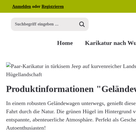
Anmelden
oder
Registrieren
m Hauptinhalt springen
Zur Suche springen
Zur Hauptnavigation springen
Home
Karikatur nach W
Bildergalerie überspringen
Produktinformationen "Gelände
In einem robusten Geländewagen unterwegs, genießt diese
Fahrt durch die Natur. Die grünen Hügel im Hintergrund v
entspannte, abenteuerliche Atmosphäre. Perfekt als Gesch
Autoenthusiasten!