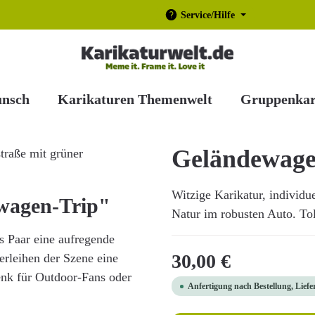
Service/Hilfe
unsch
Karikaturen Themenwelt
Gruppenkar
Geländewage
Witzige Karikatur, individu
wagen-Trip"
Natur im robusten Auto. Tol
s Paar eine aufregende
Regulärer Preis:
30,00 €
erleihen der Szene eine
enk für Outdoor-Fans oder
Anfertigung nach Bestellung, Liefe