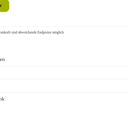
r
nkorb sind abweichende Endpreise möglich.
ren
nk