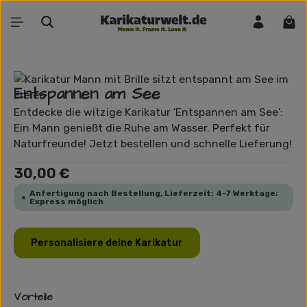
Zum Hauptinhalt springen
War
Bildergalerie überspringen
Entspannen am See
Entdecke die witzige Karikatur 'Entspannen am See':
Ein Mann genießt die Ruhe am Wasser. Perfekt für
Naturfreunde! Jetzt bestellen und schnelle Lieferung!
Regulärer Preis:
30,00 €
Anfertigung nach Bestellung, Lieferzeit: 4-7 Werktage;
Express möglich
Personalisiere deine Karikatur
Vorteile