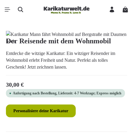
Zum Hauptinhalt springen
Ware
Bildergalerie überspringen
Der Reisende mit dem Wohnmobil
Entdecke die witzige Karikatur: Ein witziger Reisender im
Wohnmobil erlebt Freiheit und Natur. Perfekt als tolles
Geschenk! Jetzt zeichnen lassen.
Regulärer Preis:
30,00 €
Anfertigung nach Bestellung, Lieferzeit: 4-7 Werktage; Express möglich
Personalisiere deine Karikatur