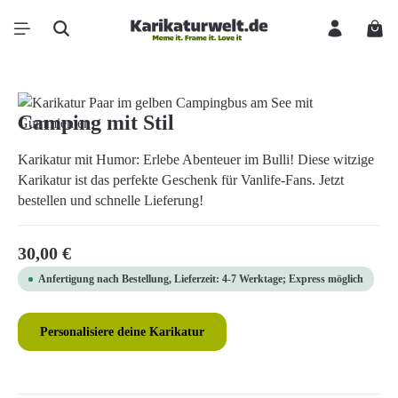
Zum Hauptinhalt springen
Ware
Bildergalerie überspringen
Camping mit Stil
Karikatur mit Humor: Erlebe Abenteuer im Bulli! Diese witzige
Karikatur ist das perfekte Geschenk für Vanlife-Fans. Jetzt
bestellen und schnelle Lieferung!
Regulärer Preis:
30,00 €
Anfertigung nach Bestellung, Lieferzeit: 4-7 Werktage; Express möglich
Personalisiere deine Karikatur