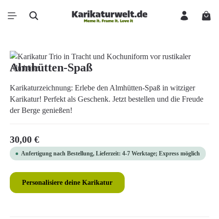
Zum Hauptinhalt springen
Ware
Bildergalerie überspringen
Almhütten-Spaß
Karikaturzeichnung: Erlebe den Almhütten-Spaß in witziger
Karikatur! Perfekt als Geschenk. Jetzt bestellen und die Freude
der Berge genießen!
Regulärer Preis:
30,00 €
Anfertigung nach Bestellung, Lieferzeit: 4-7 Werktage; Express möglich
Personalisiere deine Karikatur