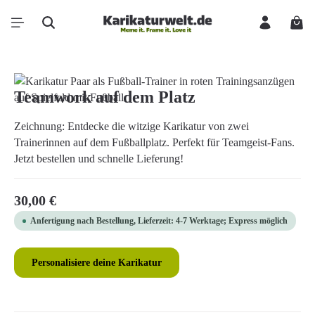
Zum Hauptinhalt springen
Ware
Bildergalerie überspringen
Teamwork auf dem Platz
Zeichnung: Entdecke die witzige Karikatur von zwei
Trainerinnen auf dem Fußballplatz. Perfekt für Teamgeist-Fans.
Jetzt bestellen und schnelle Lieferung!
Regulärer Preis:
30,00 €
Anfertigung nach Bestellung, Lieferzeit: 4-7 Werktage; Express möglich
Personalisiere deine Karikatur