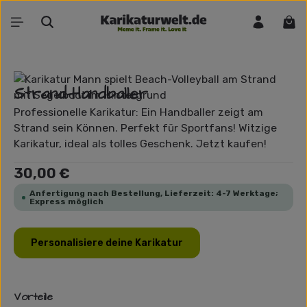
Zum Hauptinhalt springen
War
Bildergalerie überspringen
Strand-Handballer
Professionelle Karikatur: Ein Handballer zeigt am
Strand sein Können. Perfekt für Sportfans! Witzige
Karikatur, ideal als tolles Geschenk. Jetzt kaufen!
Regulärer Preis:
30,00 €
Anfertigung nach Bestellung, Lieferzeit: 4-7 Werktage;
Express möglich
Personalisiere deine Karikatur
Vorteile