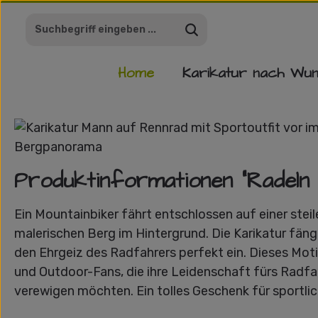
m Hauptinhalt springen
Zur Suche springen
Zur Hauptnavigation springen
Home
Karikatur nach Wu
Bildergalerie überspringen
Produktinformationen "Radeln 
Ein Mountainbiker fährt entschlossen auf einer stei
malerischen Berg im Hintergrund. Die Karikatur fäng
den Ehrgeiz des Radfahrers perfekt ein. Dieses Motiv
und Outdoor-Fans, die ihre Leidenschaft fürs Radfa
verewigen möchten. Ein tolles Geschenk für sportli