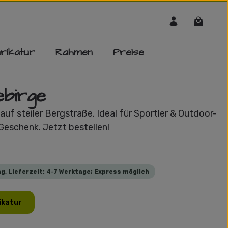
Warenko
rikatur
Rahmen
Preise
ebirge
auf steiler Bergstraße. Ideal für Sportler & Outdoor-
 Geschenk. Jetzt bestellen!
g, Lieferzeit: 4-7 Werktage; Express möglich
ikatur