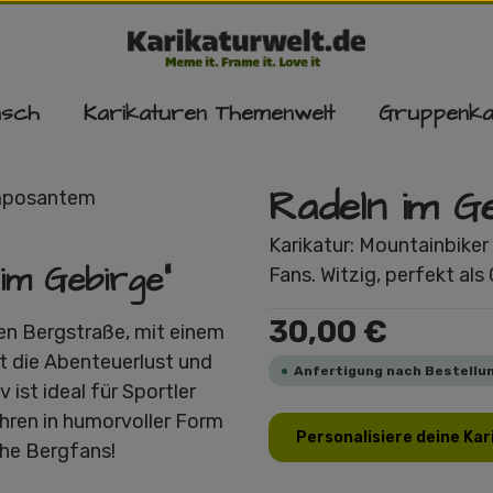
nsch
Karikaturen Themenwelt
Gruppenka
Radeln im G
Karikatur: Mountainbiker 
im Gebirge"
Fans. Witzig, perfekt als
Regulärer Preis:
30,00 €
len Bergstraße, mit einem
t die Abenteuerlust und
Anfertigung nach Bestellun
 ist ideal für Sportler
hren in humorvoller Form
Personalisiere deine Kar
che Bergfans!