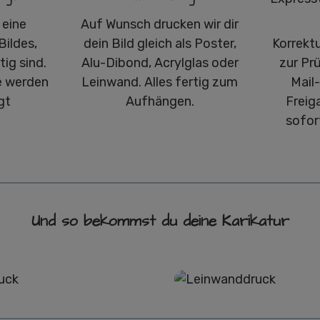
 eine
Auf Wunsch drucken wir dir
Bildes,
dein Bild gleich als Poster,
Korrekt
ig sind.
Alu-Dibond, Acrylglas oder
zur Pr
 werden
Leinwand. Alles fertig zum
Mail
gt
Aufhängen.
Freig
sofor
Und so bekommst du deine Karikatur
Poster
Leinwand