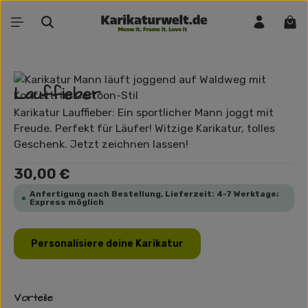
Zum Hauptinhalt springen
War
Bildergalerie überspringen
Lauffieber
Karikatur Lauffieber: Ein sportlicher Mann joggt mit
Freude. Perfekt für Läufer! Witzige Karikatur, tolles
Geschenk. Jetzt zeichnen lassen!
Regulärer Preis:
30,00 €
Anfertigung nach Bestellung, Lieferzeit: 4-7 Werktage;
Express möglich
Personalisiere deine Karikatur
Vorteile