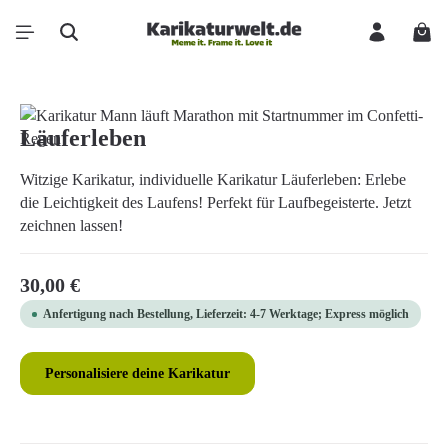
Zum Hauptinhalt springen
Ware
Bildergalerie überspringen
Läuferleben
Witzige Karikatur, individuelle Karikatur Läuferleben: Erlebe
die Leichtigkeit des Laufens! Perfekt für Laufbegeisterte. Jetzt
zeichnen lassen!
Regulärer Preis:
30,00 €
Anfertigung nach Bestellung, Lieferzeit: 4-7 Werktage; Express möglich
Personalisiere deine Karikatur