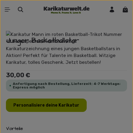
Zum Hauptinhalt springen
War
Bildergalerie überspringen
Junger Basketballstar
Karikaturzeichnung eines jungen Basketballstars in
Aktion! Perfekt für Talente im Basketball. Witzige
Karikatur, tolles Geschenk. Jetzt bestellen!
Regulärer Preis:
30,00 €
Anfertigung nach Bestellung, Lieferzeit: 4-7 Werktage;
Express möglich
Personalisiere deine Karikatur
Vorteile