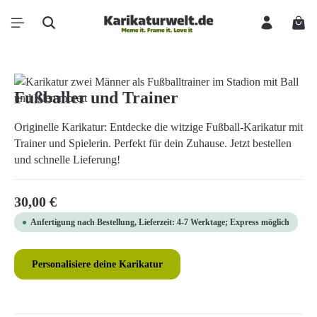
Zum Hauptinhalt springen
Ware
Bildergalerie überspringen
Fußballer und Trainer
Originelle Karikatur: Entdecke die witzige Fußball-Karikatur mit
Trainer und Spielerin. Perfekt für dein Zuhause. Jetzt bestellen
und schnelle Lieferung!
Regulärer Preis:
30,00 €
Anfertigung nach Bestellung, Lieferzeit: 4-7 Werktage; Express möglich
Personalisiere deine Karikatur