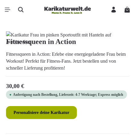
Zum Hauptinhalt springen
Ware
Bildergalerie überspringen
Fitnessqueen in Action
Fitnessqueen in Action: Erlebe eine energiegeladene Frau beim
Workout! Perfekt für Fitness-Fans. Jetzt bestellen und von
schneller Lieferung profitieren!
Regulärer Preis:
30,00 €
Anfertigung nach Bestellung, Lieferzeit: 4-7 Werktage; Express möglich
Personalisiere deine Karikatur