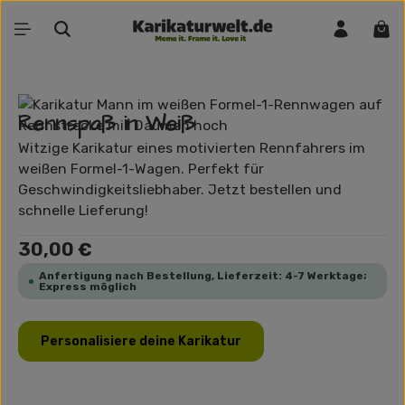
Zum Hauptinhalt springen
War
Bildergalerie überspringen
Rennspaß in Weiß
Witzige Karikatur eines motivierten Rennfahrers im
weißen Formel-1-Wagen. Perfekt für
Geschwindigkeitsliebhaber. Jetzt bestellen und
schnelle Lieferung!
Regulärer Preis:
30,00 €
Anfertigung nach Bestellung, Lieferzeit: 4-7 Werktage;
Express möglich
Personalisiere deine Karikatur