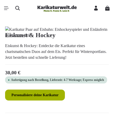
Zum Hauptinhalt springen
Ware
Bildergalerie überspringen
Eiskunst & Hockey
Eiskunst & Hockey: Entdecke die Karikatur eines
charismatischen Duos auf dem Eis. Perfekt für Wintersportfans.
Jetzt bestellen und schnelle Lieferung!
Regulärer Preis:
30,00 €
Anfertigung nach Bestellung, Lieferzeit: 4-7 Werktage; Express möglich
Personalisiere deine Karikatur