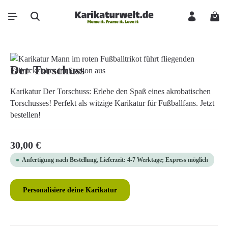
Zum Hauptinhalt springen
Ware
Bildergalerie überspringen
Der Torschuss
Karikatur Der Torschuss: Erlebe den Spaß eines akrobatischen
Torschusses! Perfekt als witzige Karikatur für Fußballfans. Jetzt
bestellen!
Regulärer Preis:
30,00 €
Anfertigung nach Bestellung, Lieferzeit: 4-7 Werktage; Express möglich
Personalisiere deine Karikatur