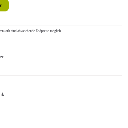
r
nkorb sind abweichende Endpreise möglich.
ren
nk