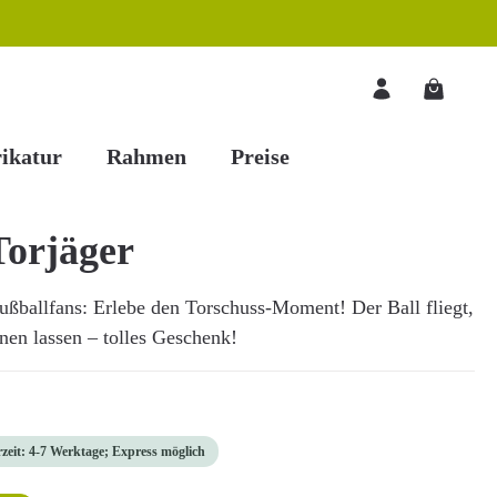
Warenkorb
ikatur
Rahmen
Preise
Torjäger
Fußballfans: Erlebe den Torschuss-Moment! Der Ball fliegt,
hnen lassen – tolles Geschenk!
rzeit: 4-7 Werktage; Express möglich