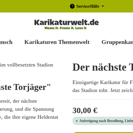
Service/Hilfe
unsch
Karikaturen Themenwelt
Gruppenkar
Der nächste 
Einzigartige Karikatur für 
ste Torjäger"
das Stadion tobt. Jetzt zeic
ereit, der nächste
Regulärer Preis:
30,00 €
terung, und die Spannung
e, die ihre eigene Heldentat
Anfertigung nach Bestellung, Liefe