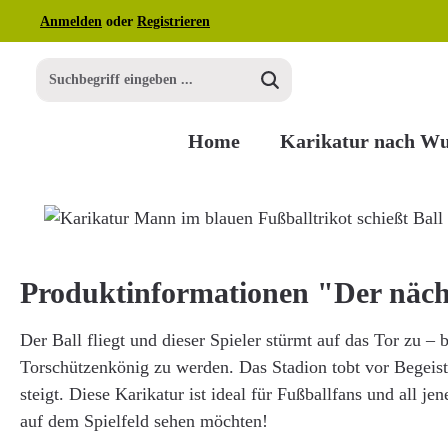
Anmelden
oder
Registrieren
m Hauptinhalt springen
Zur Suche springen
Zur Hauptnavigation springen
Home
Karikatur nach W
Bildergalerie überspringen
Produktinformationen "Der näch
Der Ball fliegt und dieser Spieler stürmt auf das Tor zu – b
Torschützenkönig zu werden. Das Stadion tobt vor Begeis
steigt. Diese Karikatur ist ideal für Fußballfans und all jen
auf dem Spielfeld sehen möchten!