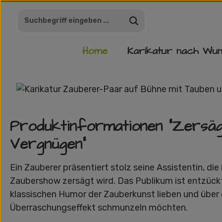
m Hauptinhalt springen
Zur Suche springen
Zur Hauptnavigation springen
Home
Karikatur nach Wu
Bildergalerie überspringen
Produktinformationen "Zersä
Vergnügen"
Ein Zauberer präsentiert stolz seine Assistentin, die 
Zaubershow zersägt wird. Das Publikum ist entzückt!
klassischen Humor der Zauberkunst lieben und über
Überraschungseffekt schmunzeln möchten.