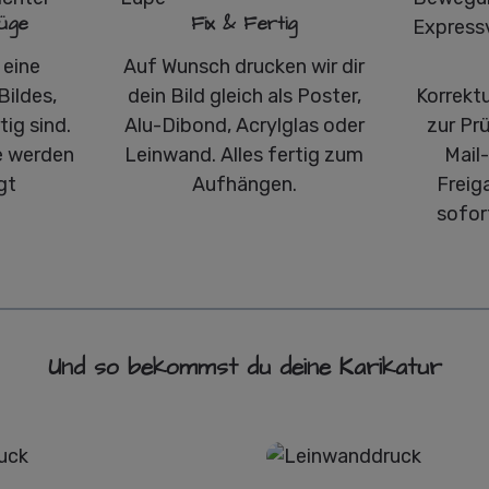
üge
Fix & Fertig
 eine
Auf Wunsch drucken wir dir
Bildes,
dein Bild gleich als Poster,
Korrekt
ig sind.
Alu-Dibond, Acrylglas oder
zur Pr
 werden
Leinwand. Alles fertig zum
Mail
gt
Aufhängen.
Freig
sofor
Und so bekommst du deine Karikatur
Poster
Leinwand