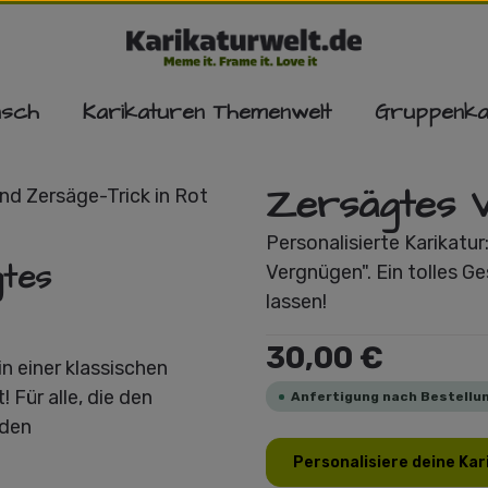
nsch
Karikaturen Themenwelt
Gruppenka
Zersägtes 
Personalisierte Karikatu
gtes
Vergnügen". Ein tolles G
lassen!
Regulärer Preis:
30,00 €
in einer klassischen
 Für alle, die den
Anfertigung nach Bestellun
 den
Personalisiere deine Kar