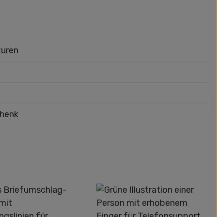
turen
chenk