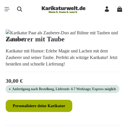
Zum Hauptinhalt springen
Ware
Bildergalerie überspringen
Zauberer mit Taube
Karikatur mit Humor: Erlebe Magie und Lachen mit dem
Zauberer und seiner Taube. Perfekt als witzige Karikatur! Jetzt
bestellen und schnelle Lieferung!
Regulärer Preis:
30,00 €
Anfertigung nach Bestellung, Lieferzeit: 4-7 Werktage; Express möglich
Personalisiere deine Karikatur