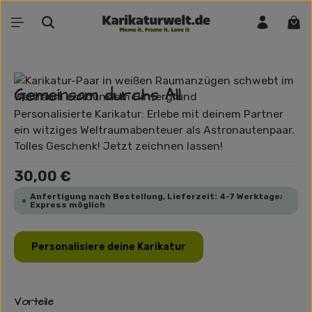
Zum Hauptinhalt springen
War
Bildergalerie überspringen
Gemeinsam durchs All
Personalisierte Karikatur: Erlebe mit deinem Partner
ein witziges Weltraumabenteuer als Astronautenpaar.
Tolles Geschenk! Jetzt zeichnen lassen!
Regulärer Preis:
30,00 €
Anfertigung nach Bestellung, Lieferzeit: 4-7 Werktage;
Express möglich
Personalisiere deine Karikatur
Vorteile