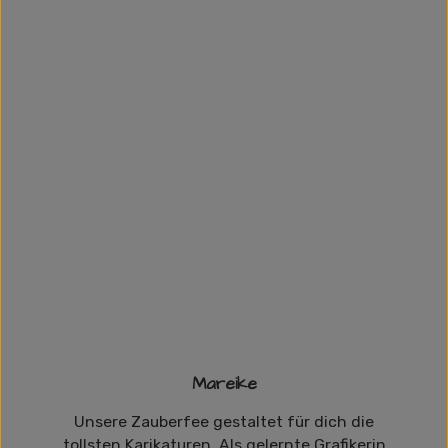
Mareike
Unsere Zauberfee gestaltet für dich die
tollsten Karikaturen. Als gelernte Grafikerin