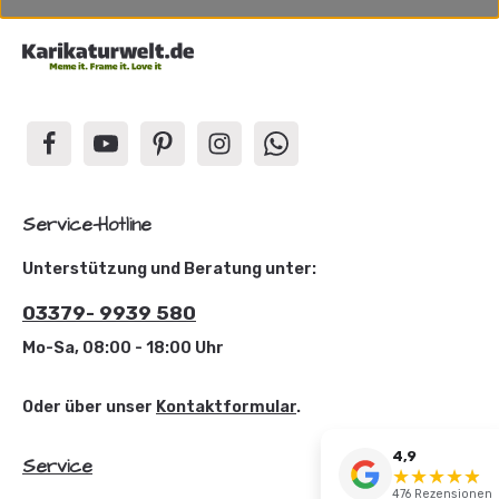
Service-Hotline
Unterstützung und Beratung unter:
03379- 9939 580
Mo-Sa, 08:00 - 18:00 Uhr
Oder über unser
Kontaktformular
.
4,9
Service
★
★
★
★
☆
★
476 Rezensionen