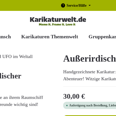
Service/Hilfe
unsch
Karikaturen Themenwelt
Gruppenkar
Außerirdisch
Handgezeichnete Karikatur: 
ischer
Abenteuer! Witzige Karikatur
Regulärer Preis:
30,00 €
die an ihrem Raumschiff
Freunde wichtig sind!
Anfertigung nach Bestellung, Liefe