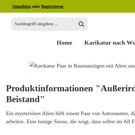
Anmelden
oder
Registrieren
m Hauptinhalt springen
Zur Suche springen
Zur Hauptnavigation springen
Home
Karikatur nach W
Bildergalerie überspringen
Produktinformationen "Außerird
Beistand"
Ein mysteriöses Alien hilft einem Paar von Astronauten, 
arbeiten. Eine lustige Szene, die zeigt, dass selbst im All 