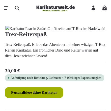
Zum Hauptinhalt springen
Ware
Bildergalerie überspringen
Trex-Reiterspaß
Trex-Reiterspaß: Erlebe das Abenteuer mit einer witzigen T-Rex
Reiten Karikatur. Ein fröhlicher Dino und Reiter warten auf
dich. Jetzt zeichnen lassen!
Regulärer Preis:
30,00 €
Anfertigung nach Bestellung, Lieferzeit: 4-7 Werktage; Express möglich
Personalisiere deine Karikatur