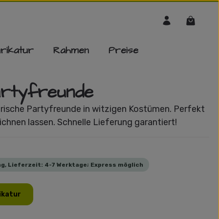
Warenko
rikatur
Rahmen
Preise
artyfreunde
Tierische Partyfreunde in witzigen Kostümen. Perfekt
ichnen lassen. Schnelle Lieferung garantiert!
g, Lieferzeit: 4-7 Werktage; Express möglich
ikatur