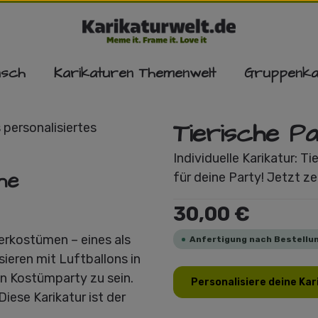
nsch
Karikaturen Themenwelt
Gruppenka
Tierische P
Individuelle Karikatur: 
he
für deine Party! Jetzt ze
Regulärer Preis:
30,00 €
ierkostümen – eines als
Anfertigung nach Bestellun
sieren mit Luftballons in
n Kostümparty zu sein.
Personalisiere deine Kar
Diese Karikatur ist der