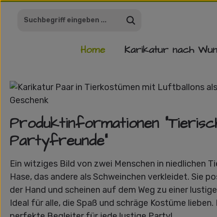
m Hauptinhalt springen
Zur Suche springen
Zur Hauptnavigation springen
Home
Karikatur nach Wu
Bildergalerie überspringen
Produktinformationen "Tierisc
Partyfreunde"
Ein witziges Bild von zwei Menschen in niedlichen T
Hase, das andere als Schweinchen verkleidet. Sie po
der Hand und scheinen auf dem Weg zu einer lustige
Ideal für alle, die Spaß und schräge Kostüme lieben. 
perfekte Begleiter für jede lustige Party!