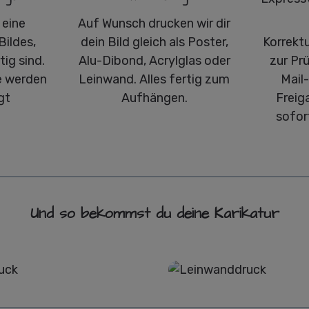
 eine
Auf Wunsch drucken wir dir
Bildes,
dein Bild gleich als Poster,
Korrekt
ig sind.
Alu-Dibond, Acrylglas oder
zur Pr
 werden
Leinwand. Alles fertig zum
Mail
gt
Aufhängen.
Freig
sofor
Und so bekommst du deine Karikatur
Poster
Leinwand