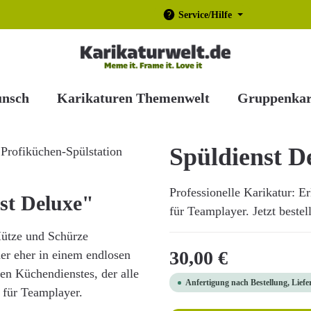
Service/Hilfe
unsch
Karikaturen Themenwelt
Gruppenkar
Spüldienst D
Professionelle Karikatur: E
st Deluxe"
für Teamplayer. Jetzt beste
Mütze und Schürze
Regulärer Preis:
30,00 €
der eher in einem endlosen
ven Küchendienstes, der alle
Anfertigung nach Bestellung, Liefe
 für Teamplayer.