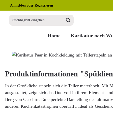
Anmelden
oder
Registrieren
m Hauptinhalt springen
Zur Suche springen
Zur Hauptnavigation springen
Home
Karikatur nach W
Bildergalerie überspringen
Produktinformationen "Spüldien
In der Großküche stapeln sich die Teller meterhoch. Mit 
ausgestattet, zeigt sich das Duo voll in ihrem Element – o
Berg von Geschirr. Eine perfekte Darstellung des ultimati
anderen Küchenkatastrophen übertrifft. Ideal als Geschenk