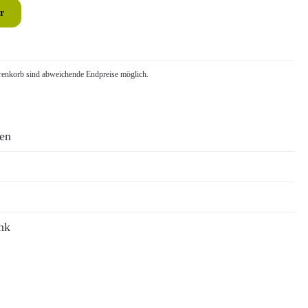
r
nkorb sind abweichende Endpreise möglich.
ren
nk