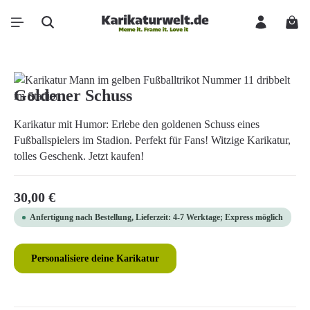
Zum Hauptinhalt springen
Ware
Bildergalerie überspringen
Goldener Schuss
Karikatur mit Humor: Erlebe den goldenen Schuss eines
Fußballspielers im Stadion. Perfekt für Fans! Witzige Karikatur,
tolles Geschenk. Jetzt kaufen!
Regulärer Preis:
30,00 €
Anfertigung nach Bestellung, Lieferzeit: 4-7 Werktage; Express möglich
Personalisiere deine Karikatur