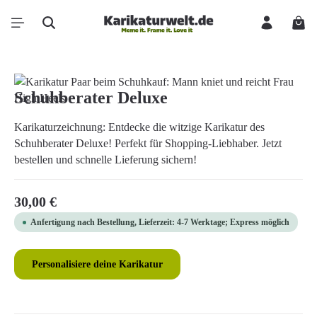
Zum Hauptinhalt springen
Ware
Bildergalerie überspringen
Schuhberater Deluxe
Karikaturzeichnung: Entdecke die witzige Karikatur des
Schuhberater Deluxe! Perfekt für Shopping-Liebhaber. Jetzt
bestellen und schnelle Lieferung sichern!
Regulärer Preis:
30,00 €
Anfertigung nach Bestellung, Lieferzeit: 4-7 Werktage; Express möglich
Personalisiere deine Karikatur