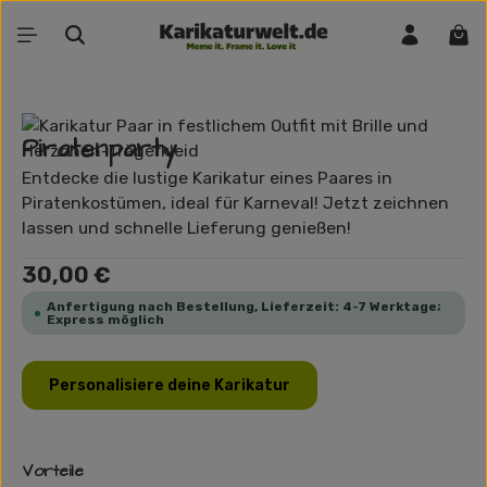
Zum Hauptinhalt springen
War
Bildergalerie überspringen
Piratenparty
Entdecke die lustige Karikatur eines Paares in
Piratenkostümen, ideal für Karneval! Jetzt zeichnen
lassen und schnelle Lieferung genießen!
Regulärer Preis:
30,00 €
Anfertigung nach Bestellung, Lieferzeit: 4-7 Werktage;
Express möglich
Personalisiere deine Karikatur
Vorteile