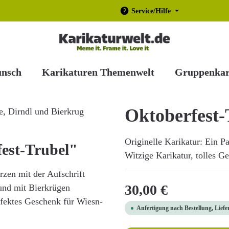
Service/Hilfe
unsch
Karikaturen Themenwelt
Gruppenkar
Oktoberfest-
Originelle Karikatur: Ein Pa
est-Trubel"
Witzige Karikatur, tolles Ge
rzen mit der Aufschrift
Regulärer Preis:
30,00 €
 und mit Bierkrügen
rfektes Geschenk für Wiesn-
Anfertigung nach Bestellung, Liefe