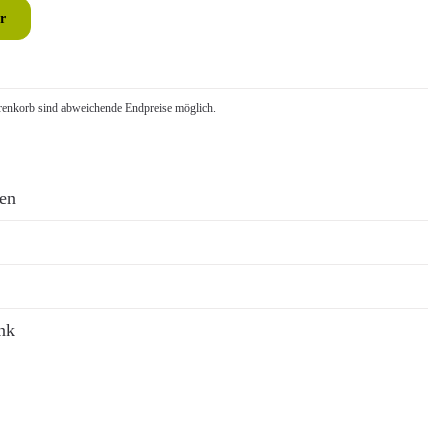
r
nkorb sind abweichende Endpreise möglich.
ren
nk