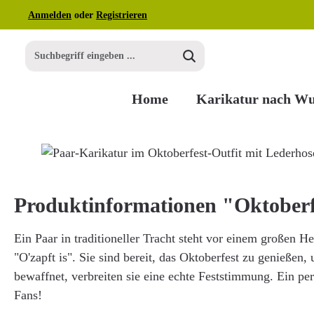
Anmelden
oder
Registrieren
m Hauptinhalt springen
Zur Suche springen
Zur Hauptnavigation springen
Home
Karikatur nach W
Bildergalerie überspringen
Produktinformationen "Oktoberf
Ein Paar in traditioneller Tracht steht vor einem großen He
"O'zapft is". Sie sind bereit, das Oktoberfest zu genießen,
bewaffnet, verbreiten sie eine echte Feststimmung. Ein pe
Fans!