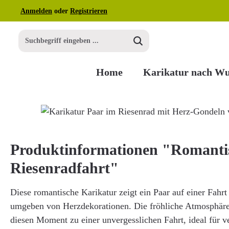
Anmelden
oder
Registrieren
m Hauptinhalt springen
Zur Suche springen
Zur Hauptnavigation springen
Home
Karikatur nach W
Bildergalerie überspringen
Produktinformationen "Romanti
Riesenradfahrt"
Diese romantische Karikatur zeigt ein Paar auf einer Fahrt
umgeben von Herzdekorationen. Die fröhliche Atmosphär
diesen Moment zu einer unvergesslichen Fahrt, ideal für ve