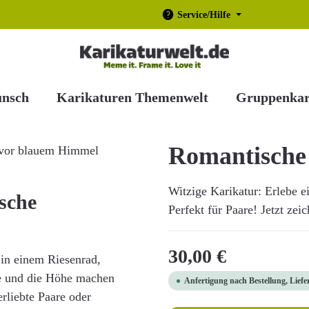
Service/Hilfe
unsch
Karikaturen Themenwelt
Gruppenkar
Romantische
Witzige Karikatur: Erlebe e
sche
Perfekt für Paare! Jetzt zei
Regulärer Preis:
30,00 €
 in einem Riesenrad,
e und die Höhe machen
Anfertigung nach Bestellung, Liefe
rliebte Paare oder