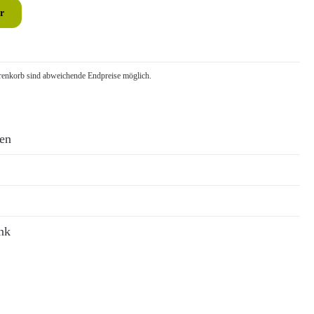
r
nkorb sind abweichende Endpreise möglich.
ren
nk