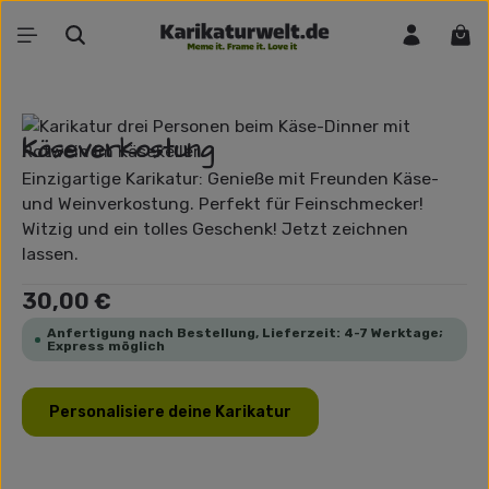
Zum Hauptinhalt springen
War
Bildergalerie überspringen
Käseverkostung
Einzigartige Karikatur: Genieße mit Freunden Käse-
und Weinverkostung. Perfekt für Feinschmecker!
Witzig und ein tolles Geschenk! Jetzt zeichnen
lassen.
Regulärer Preis:
30,00 €
Anfertigung nach Bestellung, Lieferzeit: 4-7 Werktage;
Express möglich
Personalisiere deine Karikatur