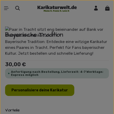
Zum Hauptinhalt springen
War
Bildergalerie überspringen
Bayerische Tradition
Bayerische Tradition: Entdecke eine witzige Karikatur
eines Paares in Tracht. Perfekt für Fans bayerischer
Kultur. Jetzt bestellen und schnelle Lieferung!
Regulärer Preis:
30,00 €
Anfertigung nach Bestellung, Lieferzeit: 4-7 Werktage;
Express möglich
Personalisiere deine Karikatur
Vorteile