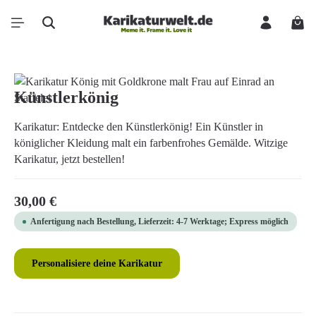
Zum Hauptinhalt springen
Ware
Bildergalerie überspringen
Künstlerkönig
Karikatur: Entdecke den Künstlerkönig! Ein Künstler in
königlicher Kleidung malt ein farbenfrohes Gemälde. Witzige
Karikatur, jetzt bestellen!
Regulärer Preis:
30,00 €
Anfertigung nach Bestellung, Lieferzeit: 4-7 Werktage; Express möglich
Personalisiere deine Karikatur