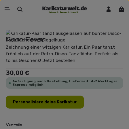
Zum Hauptinhalt springen
War
Bildergalerie überspringen
Disco Fever
Zeichnung einer witzigen Karikatur: Ein Paar tanzt
fröhlich auf der Retro-Disco-Tanzfläche. Perfekt als
tolles Geschenk! Jetzt bestellen!
Regulärer Preis:
30,00 €
Anfertigung nach Bestellung, Lieferzeit: 4-7 Werktage;
Express möglich
Personalisiere deine Karikatur
Vorteile